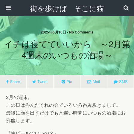
街を歩けば そこに猫
2025年6月10日 • No Comments
イチは寝てていいから ～2月第
4週末のいつもの酒場～
Share
Tweet
Pin
Mail
SMS
2月の週末。
この日は呑んだくれの会でいろいろ呑み歩きまして。
最後に顔を出すだけでもと遅い時間にいつもの酒場にお
邪魔します。
『生ビールでいいの？』