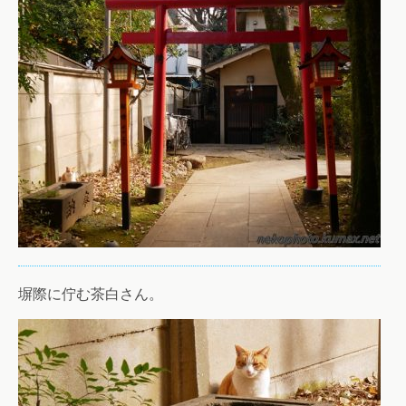
塀際に佇む茶白さん。