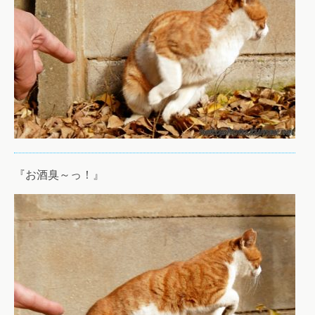
『お酒臭～っ！』