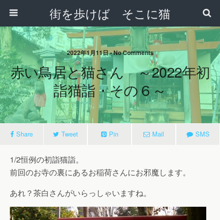
街を歩けば そこに猫
2022年1月11日 • No Comments
赤い鳥居と猫さん ～2022年初
詣猫詣・その６～
Share
Tweet
Pin
Mail
SMS
1/2恒例の初詣猫詣。
前回のお寺の裏にあるお稲荷さんにお邪魔します。
あれ？茶白さんがいらっしゃいますね。