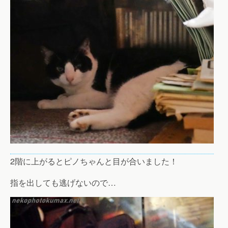
2階に上がるとピノちゃんと目が合いました！
指を出しても逃げないので…