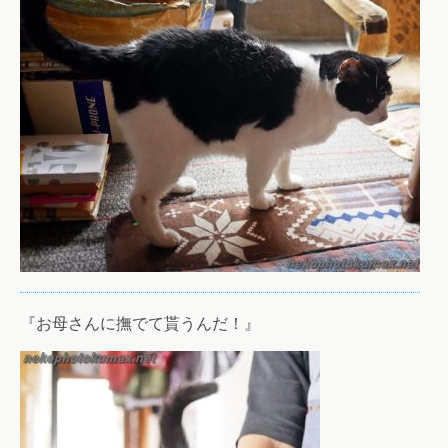
『お母さんに撫でて貰うんだ！』