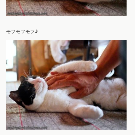
モフモフモフ♪