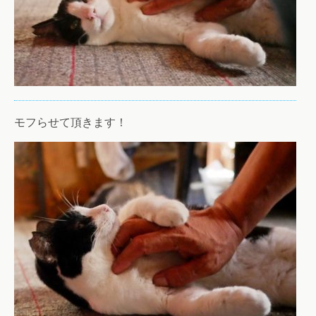
モフらせて頂きます！