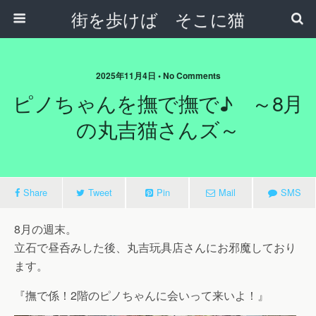
街を歩けば そこに猫
2025年11月4日 • No Comments
ピノちゃんを撫で撫で♪ ～8月
の丸吉猫さんズ～
Share
Tweet
Pin
Mail
SMS
8月の週末。
立石で昼呑みした後、丸吉玩具店さんにお邪魔しており
ます。
『撫で係！2階のピノちゃんに会いって来いよ！』