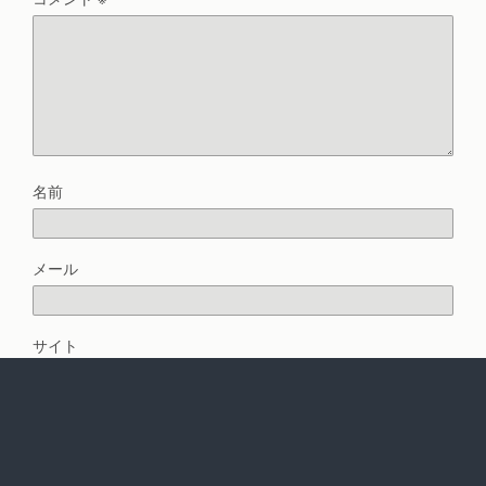
名前
メール
サイト
次回のコメントで使用するためブラウザーに自分の名前、メ
ールアドレス、サイトを保存する。