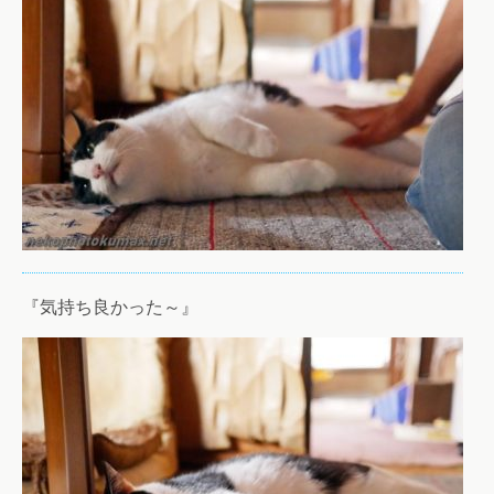
『気持ち良かった～』