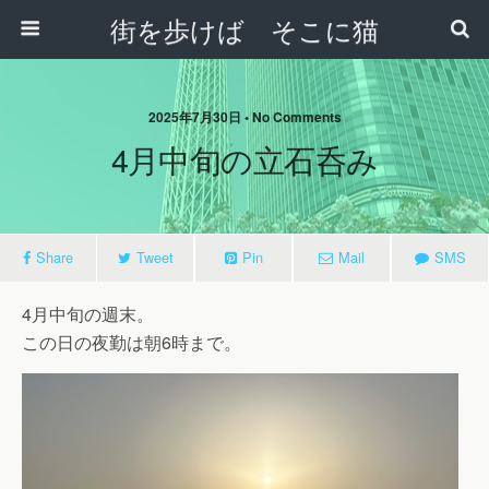
街を歩けば そこに猫
2025年7月30日 • No Comments
4月中旬の立石呑み
Share
Tweet
Pin
Mail
SMS
4月中旬の週末。
この日の夜勤は朝6時まで。