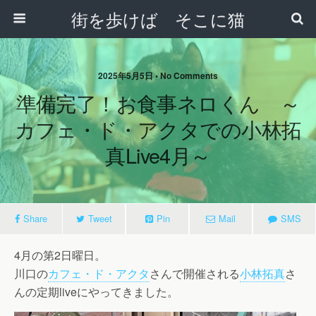
街を歩けば そこに猫
2025年5月5日 • No Comments
準備完了！お食事ネロくん ～
カフェ・ド・アクタでの小林拓
真live4月～
Share
Tweet
Pin
Mail
SMS
4月の第2日曜日。
川口の
カフェ・ド・アクタ
さんで開催される
小林拓真
さ
んの定期liveにやってきました。