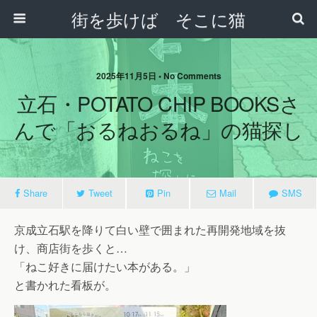
街を歩けば そこに猫
2025年11月5日 • No Comments
立石・POTATO CHIP BOOKSさ
んで「おるねおるね」の猫探し
Share
Tweet
Pin
Mail
SMS
京成立石駅を降りて白い壁で囲まれた再開発地域を抜
け、商店街を歩くと…
「ねこ好きに届けたい本がある。」
と書かれた看板が。