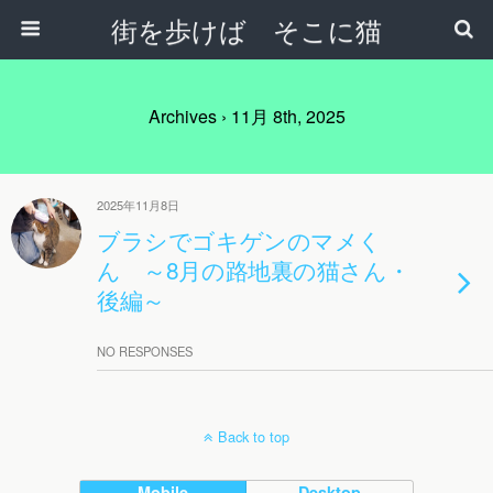
街を歩けば そこに猫
Archives › 11月 8th, 2025
2025年11月8日
ブラシでゴキゲンのマメく
ん ～8月の路地裏の猫さん・
後編～
NO RESPONSES
Back to top
Mobile
Desktop