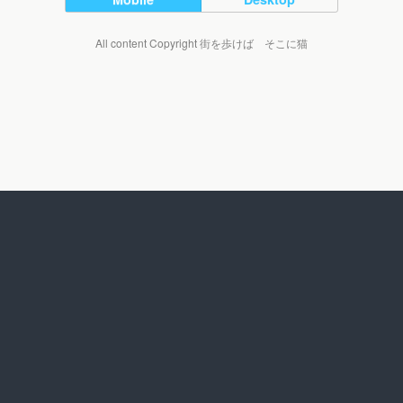
All content Copyright 街を歩けば そこに猫