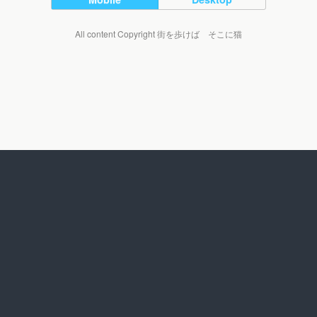
All content Copyright 街を歩けば そこに猫