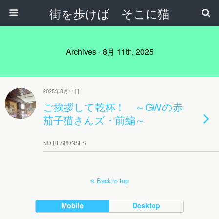
街を歩けば そこに猫
Archives › 8月 11th, 2025
2025年8月11日
ご挨拶して乾杯！ ～GWの赤
茄子猫さんズ・前編～
NO RESPONSES
Back to top
Mobile
Desktop