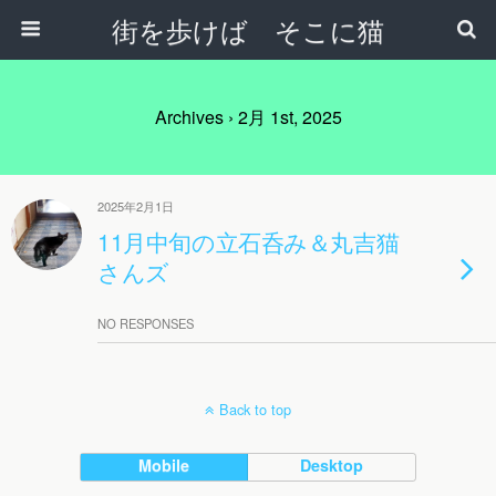
街を歩けば そこに猫
Archives › 2月 1st, 2025
2025年2月1日
11月中旬の立石呑み＆丸吉猫
さんズ
NO RESPONSES
Back to top
Mobile
Desktop