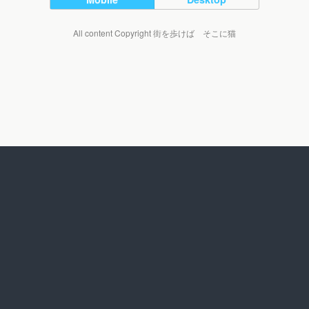
All content Copyright 街を歩けば そこに猫